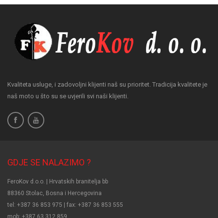
Kvaliteta usluge, i zadovoljni klijenti naš su prioritet. Tradicija kvalitete je
naš moto u što su se uvjerili svi naši klijenti.
GDJE SE NALAZIMO ?
FeroKov d.o.o. | Hrvatskih branitelja bb
88360 Stolac, Bosna i Hercegovina
tel: +387 36 853 975 | fax: +387 36 853 555
mob: +387 63 312 859