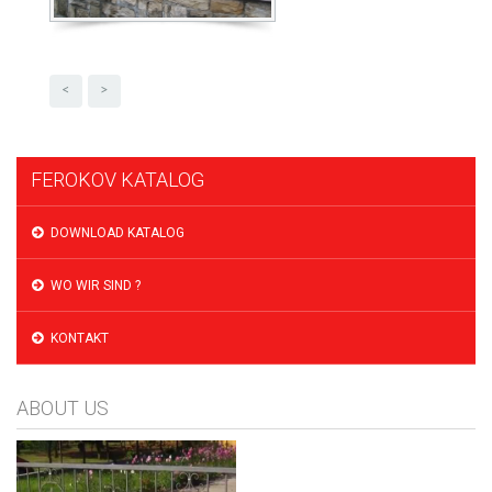
<
>
FEROKOV KATALOG
DOWNLOAD KATALOG
WO WIR SIND ?
KONTAKT
ABOUT US