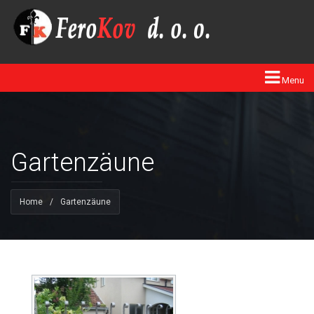
Menu
Gartenzäune
Home
/
Gartenzäune